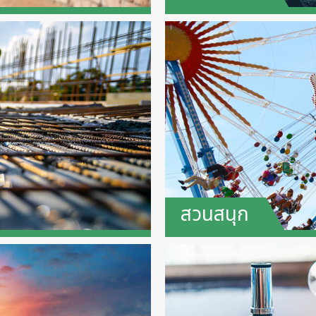
สวนสนุก