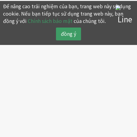
Để nâng cao trải nghiệm của bạn, trang web này sử dụng
cookie. Nếu bạn tiếp tục sử dụng trang web này, bạn
đồng ý với
Chính sách bảo mật
của chúng tôi.
đồng ý
Giới thiệu công ty
Sản phẩm
Sơ lược về thương hiệu máy
Máy nén khí piston
nén khí SWAN
Máy nén khí trục vít
Lịch sử sự kiện
Máy nén khí không dầu
Giá trị cốt lõi
Máy nén khí tay cầm
Chính sách bảo vệ môi
Máy sấy và lọc khí
trường xanh
Hệ thống điều khiển kết nối
Tập đoàn SWAN & đại lý
ghép linh hoạt