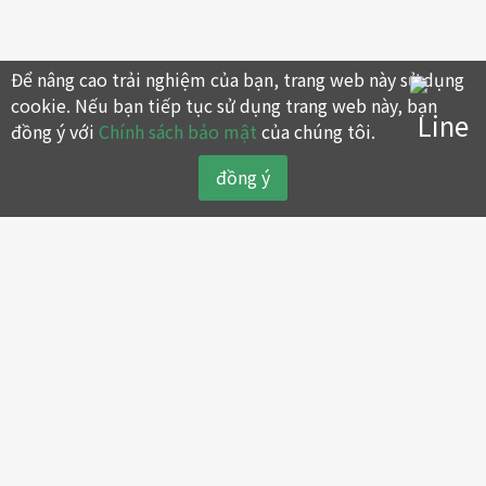
Để nâng cao trải nghiệm của bạn, trang web này sử dụng
cookie. Nếu bạn tiếp tục sử dụng trang web này, bạn
đồng ý với
Chính sách bảo mật
của chúng tôi.
đồng ý
Giới thiệu công ty
Sản phẩm
Sơ lược về thương hiệu máy
Máy nén khí piston
nén khí SWAN
Máy nén khí trục vít
Lịch sử sự kiện
Máy nén khí không dầu
Giá trị cốt lõi
Máy nén khí tay cầm
Chính sách bảo vệ môi
Máy sấy và lọc khí