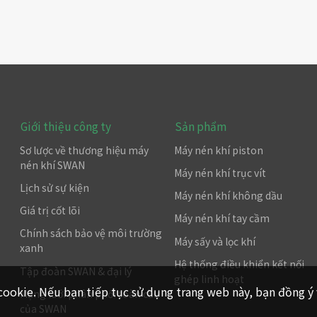
Giới thiệu công ty
Sản phẩm
Sơ lược về thương hiệu máy
Máy nén khí piston
nén khí SWAN
Máy nén khí trục vít
Lịch sử sự kiện
Máy nén khí không dầu
Giá trị cốt lõi
Máy nén khí tay cầm
Chính sách bảo vệ môi trường
Máy sấy và lọc khí
xanh
Hệ thống điều khiển kết nối
Tập đoàn SWAN & đại lý
ghép linh hoạt
cookie. Nếu bạn tiếp tục sử dụng trang web này, bạn đồng ý
Mạng lưới phân phối toàn cầu
của SWAN