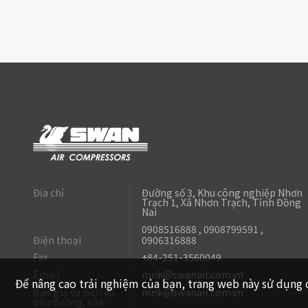
Địa chỉ
Đường số 3, Khu công nghiệp Nhơn
Trạch 1, Xã Nhơn Trạch, Tỉnh Đồng
Nai
0908516888 , 0908799591 ,
Điện thoại
0906316888
Fax
+84-251-3560049
Email
mnk@swanair.com.vn
Để nâng cao trải nghiệm của bạn, trang web này sử dụng 
Báo giá và dịch vụ
mnk@swanair.com.vn
bảo dưỡng, sửa