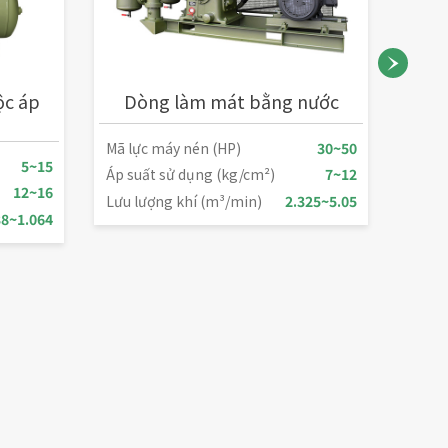
ộc áp
Dòng làm mát bằng nước
Dòng
Mã lực máy nén (HP)
30~50
5~15
Mã lự
Áp suất sử dụng (kg/cm²)
7~12
12~16
Áp su
Lưu lượng khí (m³/min)
2.325~5.05
38~1.064
Lưu l