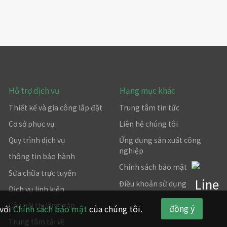
Hỗ trợ dịch vụ
Hạng mục khác
Thiết kế và gia công lắp đặt
Trung tâm tin tức
Cơ sở phục vụ
Liên hệ chúng tôi
Quy trình dịch vụ
Ứng dụng sản xuất công
nghiệp
thông tin bảo hành
Chính sách bảo mật
Sửa chữa trực tuyến
Điều khoản sử dụng
Dịch vụ linh kiện
Câu hỏi thường gặp
đồng ý
 với
Chính sách bảo mật
của chúng tôi.
Trung tâm tải về