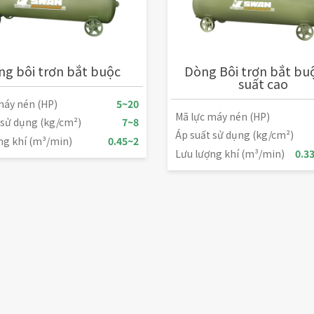
g bôi trơn bắt buộc
Dòng Bôi trơn bắt bu
suất cao
máy nén (HP)
5~20
Mã lực máy nén (HP)
 sử dụng (kg/cm²)
7~8
Áp suất sử dụng (kg/cm²)
ng khí (m³/min)
0.45~2
Lưu lượng khí (m³/min)
0.3