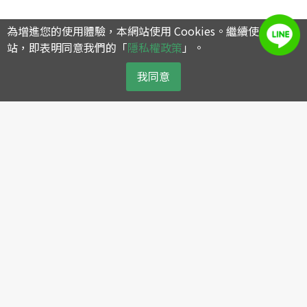
為增進您的使用體驗，本網站使用 Cookies。繼續使用本網
站，即表明同意我們的「
隱私權政策
」。
我同意
公司簡介
產品介紹
關於 SWAN
高效能空壓機
大事記
有油活塞式
核心價值
螺旋式空壓機
綠色環保政策
無油式空壓機
集團與經銷據點
可攜式空壓機
加入經銷商
清淨化與智能系統