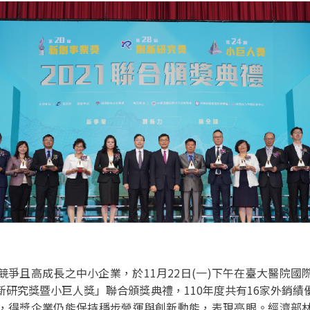
競爭且高成長之中小企業，於11月22日(一)下午在臺大醫院國
新研究獎暨小巨人獎」聯合頒獎典禮，110年度共有16家外銷績
，得獎企業仍能保持穩步營運與創新動能，表現亮眼。經濟部