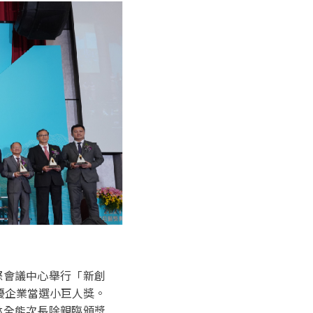
際會議中心舉行「新創
優企業當選小巨人獎。
林全能次長除親臨頒獎